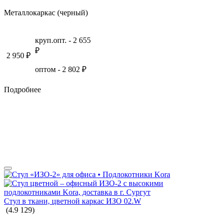
Металлокаркас (черный)
круп.опт. -
2 655
₽
2 950
₽
оптом -
2 802
₽
Подробнее
Стул в ткани, цветной каркас ИЗО 02.W
(
4.9
129
)