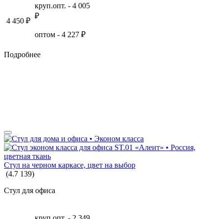
круп.опт. -
4 005
₽
4 450
₽
оптом -
4 227
₽
Подробнее
Стул на черном каркасе, цвет на выбор
(
4.7
139
)
Стул для офиса
круп.опт. -
2 349