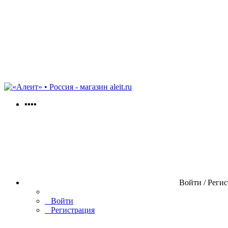
aleit.ru
▪▪▪▪
Войти / Реги
Войти
Регистрация