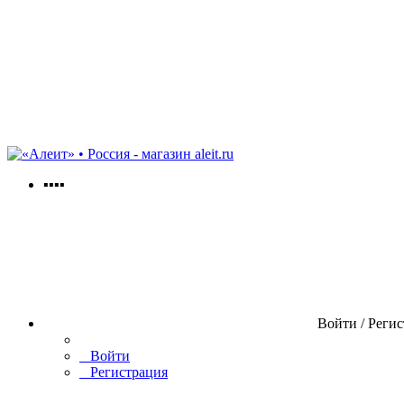
aleit.ru
▪▪▪▪
Войти / Реги
Войти
Регистрация