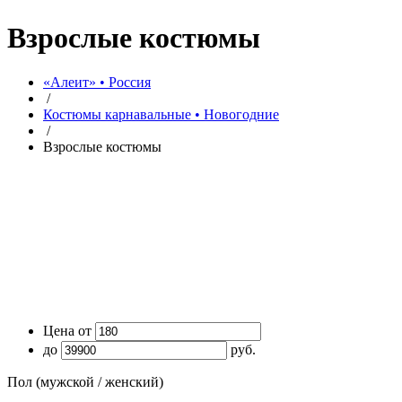
Взрослые костюмы
«Алеит» • Россия
/
Костюмы карнавальные • Новогодние
/
Взрослые костюмы
Цена от
до
руб.
Пол (мужской / женский)