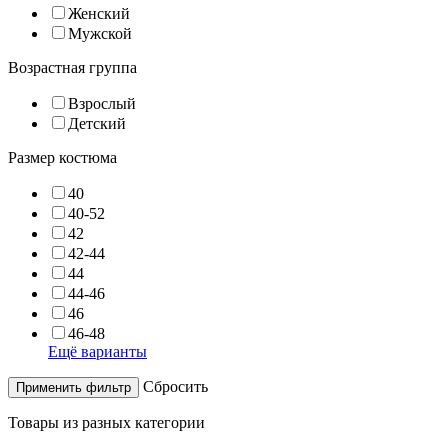
Женский
Мужской
Возрастная группа
Взрослый
Детский
Размер костюма
40
40-52
42
42-44
44
44-46
46
46-48
Ещё варианты
Cбросить
Товары из разных категории