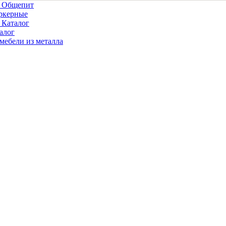
• Общепит
ркерные
 Каталог
алог
мебели из металла