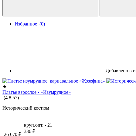
Избранное
(0)
Добавлено в и
★
Платье взрослое • «Изумрудное»
(
4.8
57
)
Исторический костюм
круп.опт. -
21
336
₽
26 670
₽