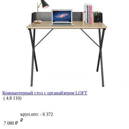
Компьютерный стол с органайзером LOFT
(
4.8
110
)
круп.опт. -
6 372
₽
7 080
₽