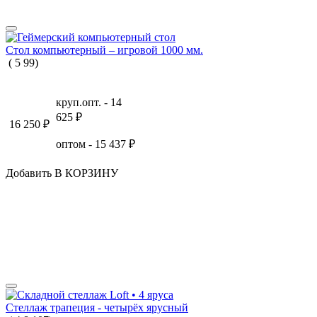
Стол компьютерный – игровой 1000 мм.
(
5
99
)
круп.опт. -
14
625
₽
16 250
₽
оптом -
15 437
₽
Добавить В КОРЗИНУ
Стеллаж трапеция - четырёх ярусный