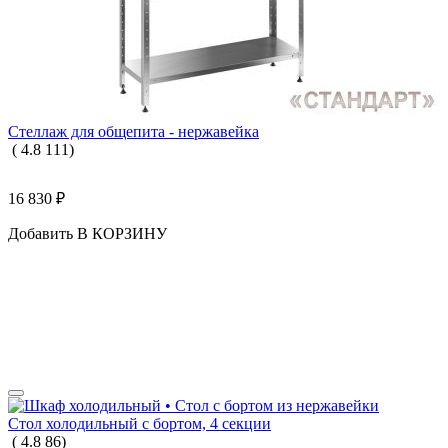
Стеллаж для общепита - нержавейка
(
4.8
111
)
16 830
₽
Добавить В КОРЗИНУ
Стол холодильный с бортом, 4 секции
(
4.8
86
)