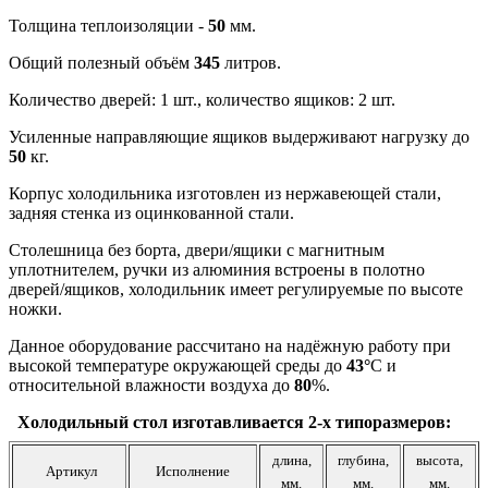
Толщина теплоизоляции -
50
мм.
Общий полезный объём
345
литров.
Количество дверей: 1 шт., количество ящиков: 2 шт.
Усиленные направляющие ящиков выдерживают нагрузку до
50
кг.
Корпус холодильника изготовлен из нержавеющей стали,
задняя стенка из оцинкованной стали.
Столешница без борта, двери/ящики с магнитным
уплотнителем, ручки из алюминия встроены в полотно
дверей/ящиков, холодильник имеет регулируемые по высоте
ножки.
Данное оборудование рассчитано на надёжную работу при
высокой температуре окружающей среды до
43°
С и
относительной влажности воздуха до
80
%.
Холодильный
стол изготавливается 2-х типоразмеров:
длина,
глубина,
высота,
Артикул
Исполнение
мм.
мм.
мм.