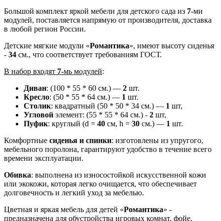
Большой комплект яркой мебели для детского сада из
7
-ми
модулей, поставляется напрямую от производителя, доставка
в любой регион России.
Детские мягкие модули «
Романтика
», имеют высоту сиденья
-
34
см., что соответствует требованиям ГОСТ.
В набор входят
7
-мь модулей
:
Диван
: (100 * 55 * 60 см.) —
2
шт.
Кресло
: (50 * 55 * 64 см.) —
1
шт.
Столик
: квадратный (50 * 50 * 34 см.) —
1
шт,
Угловой
элемент: (55 * 55 * 64 см.) -
2
шт,
Пуфик
: круглый (d =
40
см, h =
30
см.) —
1
шт.
Комфортные
сиденья и спинки
: изготовлены из упругого,
мебельного поролона, гарантируют удобство в течение всего
времени эксплуатации.
Обивка
: выполнена из износостойкой искусственной кожи
или экокожи, которая легко очищается, что обеспечивает
долговечность и легкий уход за мебелью.
Цветная и яркая мебель для детей «
Романтика
» -
предназначена для обустройства игровых комнат, фойе,